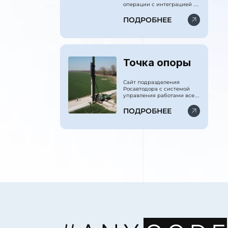
операции с интеграцией по
ведомствам министерства
обороны. Куратор
ПОДРОБНЕЕ
администрация
президента РФ.
Точка опоры
Сайт подразделения
Росавтодора с системой
управления работами всех
сваебойных машин и
системой бухгалтерского,
ПОДРОБНЕЕ
производственного и
финансового учёта.