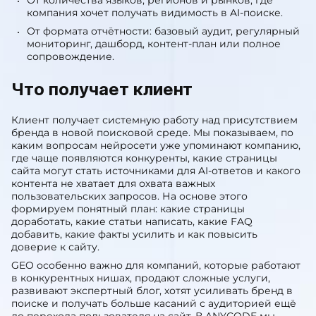
авторы, экспертность, отзывы, кейсы, портфолио,
реквизиты, сертификаты, публикации и
упоминания.
От количества языков, регионов и рынков, где
компания хочет получать видимость в AI-поиске.
От формата отчётности: базовый аудит, регулярный
мониторинг, дашборд, контент-план или полное
сопровождение.
Что получает клиент
Клиент получает системную работу над присутствием
бренда в новой поисковой среде. Мы показываем, по
каким вопросам нейросети уже упоминают компанию,
где чаще появляются конкуренты, какие страницы
сайта могут стать источниками для AI-ответов и какого
контента не хватает для охвата важных
пользовательских запросов. На основе этого
формируем понятный план: какие страницы
доработать, какие статьи написать, какие FAQ
добавить, какие факты усилить и как повысить
доверие к сайту.
GEO особенно важно для компаний, которые работают