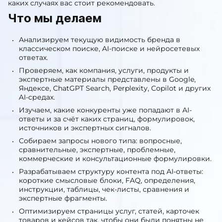
понять поисковым системам, языковым моделям и
пользователям: кто вы, что предлагаете, в каких
регионах работаете, почему вам можно доверять и в
каких случаях вас стоит рекомендовать.
Что мы делаем
Анализируем текущую видимость бренда в
классическом поиске, AI-поиске и нейросетевых
ответах.
Проверяем, как компания, услуги, продукты и
экспертные материалы представлены в Google,
Яндексе, ChatGPT Search, Perplexity, Copilot и других
AI-средах.
Изучаем, какие конкуренты уже попадают в AI-
ответы и за счёт каких страниц, формулировок,
источников и экспертных сигналов.
Собираем запросы нового типа: вопросные,
сравнительные, экспертные, проблемные,
коммерческие и консультационные формулировки.
Разрабатываем структуру контента под AI-ответы:
короткие смысловые блоки, FAQ, определения,
инструкции, таблицы, чек-листы, сравнения и