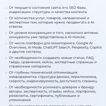
языков и конкурентных ниш стоимость рассчитывается
индивидуально.
От чего зависит цена
От текущего состояния сайта, его SEO-базы,
индексации, структуры и качества контента.
От количества услуг, товаров, направлений и
экспертных тем, которые нужно продвигать в AI-
ответах.
От уровня конкуренции и того, насколько активно
конкуренты уже представлены в AI-поиске.
От числа платформ для мониторинга: Google AI
Overviews, AI Mode, ChatGPT Search, Perplexity, Copilot
и другие системы.
От необходимости создавать новые статьи, FAQ,
гайды, сравнения, кейсы, экспертные страницы и
справочные материалы.
От глубины технической оптимизации:
микроразметка, структура данных, перелинковка,
скорость, индексируемость, доступность страниц.
От необходимости усиливать доверие к бренду: