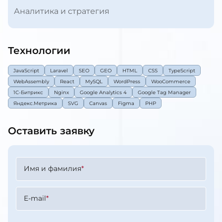
Продвижение и PR
Разработка и дизайн
Аналитика и стратегия
Технологии
JavaScript
Laravel
SEO
GEO
HTML
CSS
TypeScript
WebAssembly
React
MySQL
WordPress
WooCommerce
1C-Битрикс
Nginx
Google Analytics 4
Google Tag Manager
Яндекс.Метрика
SVG
Canvas
Figma
PHP
Оставить заявку
Имя и фамилия
*