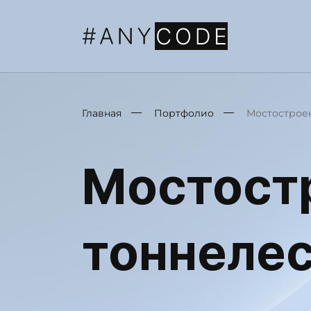
Главная
Портфолио
Мостострое
Мостост
тоннеле