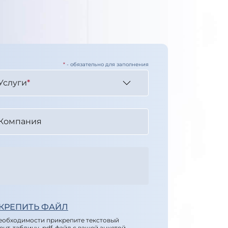
*
- обязательно для заполнения
Услуги
*
Компания
КРЕПИТЬ ФАЙЛ
еобходимости прикрепите текстовый
ент, таблицу, pdf-файл с вашей анкетой