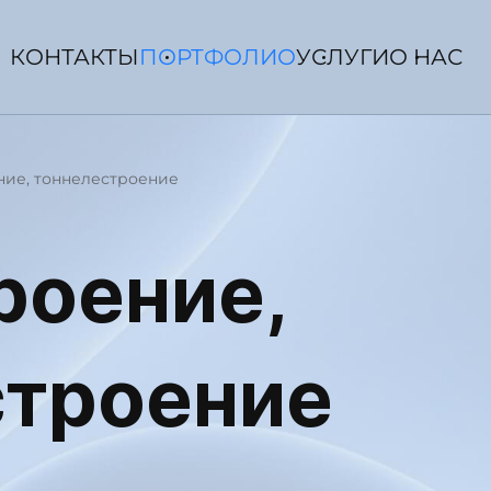
КОНТАКТЫ
ПОРТФОЛИО
УСЛУГИ
О НАС
ние, тоннелестроение
роение,
строение