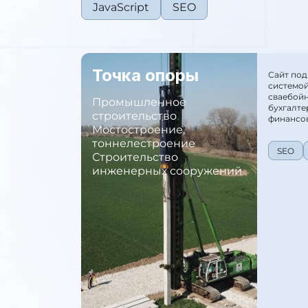
JavaScript
SEO
Точка опоры
Сайт под
системой
сваебой
Промышленное
бухгалте
строительство
финансов
Мостостроение,
тоннелестроение
SEO
Строительство
инженерных сооружений