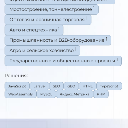
1
Мостостроение, тоннелестроение
1
Оптовая и розничная торговля
1
Авто и спецтехника
1
Промышленность и B2B-оборудование
1
Агро и сельское хозяйство
1
Государственные и общественные проекты
Решения:
JavaScript
Laravel
SEO
GEO
HTML
TypeScript
WebAssembly
MySQL
Яндекс.Метрика
PHP