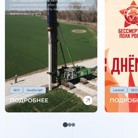
Сайт подразделения Росавтодора с системой
управления работами всех сваебойных машин и
Портал обществ
системой бухгалтерского, производственного и
полк России. Гл
финансового учёта.
Президента РФ.
SEO
JavaScript
Laravel
SEO
ПОДРОБНЕЕ
ПОДРОБ