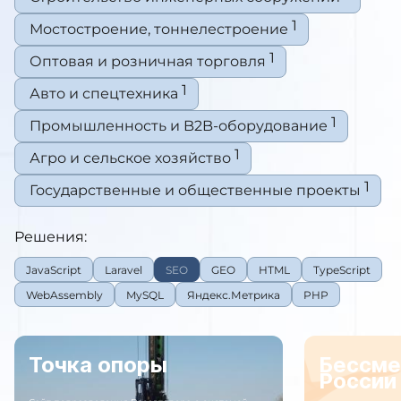
1
Мостостроение, тоннелестроение
1
Оптовая и розничная торговля
1
Авто и спецтехника
1
Промышленность и B2B-оборудование
1
Агро и сельское хозяйство
1
Государственные и общественные проекты
Решения:
JavaScript
Laravel
SEO
GEO
HTML
TypeScript
WebAssembly
MySQL
Яндекс.Метрика
PHP
Точка опоры
Бессме
России