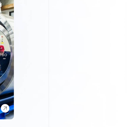
й
B-
тво