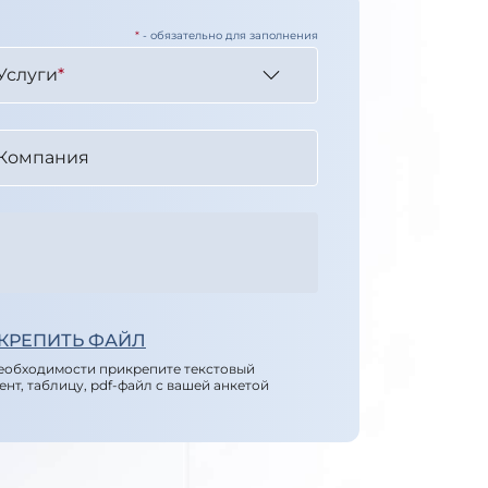
*
- обязательно для заполнения
Услуги
*
Компания
КРЕПИТЬ ФАЙЛ
еобходимости прикрепите текстовый
ент, таблицу, pdf-файл с вашей анкетой