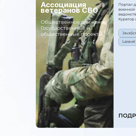
Ассоциация
Портал д
ветеранов СВО
военной 
ведомств
Куратор 
Общественное движение
Государственные и
JavaScr
общественные проекты
Laravel
ПОДР