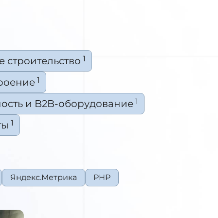
1
 строительство
1
троение
1
сть и B2B-оборудование
1
ты
Яндекс.Метрика
PHP