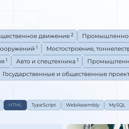
2
щественное движение
Промышленное
1
сооружений
Мостостроение, тоннелес
1
1
ля
Авто и спецтехника
Промышленно
Государственные и общественные проек
HTML
TypeScript
WebAssembly
MySQL