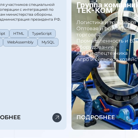
Группа компани
ля участников специальной
ТЕК-КОМ
операции с интеграцией по
ам министерства обороны.
администрация президента РФ.
Логистика и транспорт
Оптовая и розничная
ipt
HTML
TypeScript
торговля
Промышленность и B2
WebAssembly
MySQL
оборудование
Авто и спецтехника
Агро и сельское хозяйс
ОБНЕЕ
ПОДРОБНЕЕ